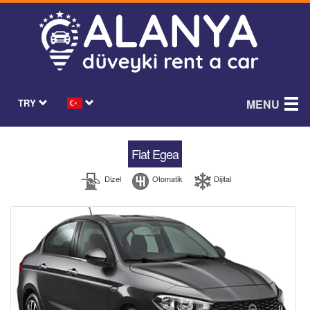
TRY
MENU
Fiat Egea
Dizel
Otomatik
Dijital